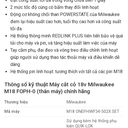
Đạt công suất tối đa trong vòng chưa đến 1 giây
2 mức tốc độ cùng cò bấm thay đổi linh hoạt
Động cơ không chổi than POWERSTATE của Milwaukee
đem lại hiệu suất cao hơn, tuổi thọ cao hơn và công suất
tối đa
Hệ thống thông minh REDLINK PLUS tiên tiến bảo vệ quá
tải cho máy và pin, và tăng hiệu suất làm việc của máy
Tay cầm phụ, đai đeo và vòng treo điều chỉnh linh hoạt
giúp người sử dụng thao tác thoải máy và điều khiển dễ
dàng
Hệ thống pin linh hoạt: tương thích với tất cả các pin M18
Thông số kỹ thuật Máy cắt cỏ 18v Milwaukee
M18 FOPH-0 (thân máy) chính hãng
Thương hiệu
Milwaukee
Mã máy
M18 ONEFHIWF34-502X SET
Sử dụng kèm hệ thống phụ
kiện QUIK-LOK