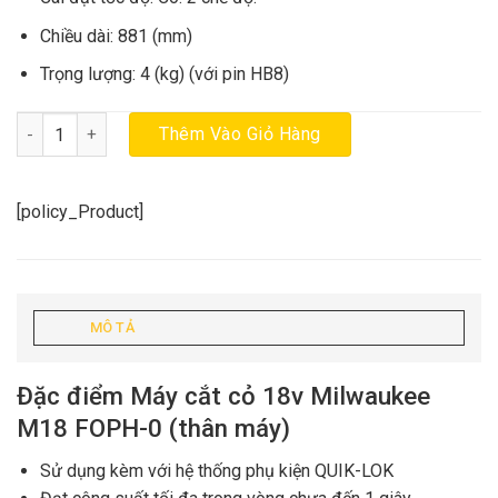
Chiều dài: 881 (mm)
Trọng lượng: 4 (kg) (với pin HB8)
Máy cắt cỏ 18v Milwaukee M18 FOPH-0 (thân máy) chính hãng số
Thêm Vào Giỏ Hàng
[policy_Product]
MÔ TẢ
Đặc điểm Máy cắt cỏ 18v Milwaukee
M18 FOPH-0 (thân máy)
Sử dụng kèm với hệ thống phụ kiện QUIK-LOK