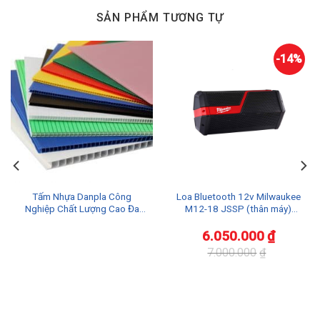
SẢN PHẨM TƯƠNG TỰ
-14%
Tấm Nhựa Danpla Công
Loa Bluetooth 12v Milwaukee
Nghiệp Chất Lượng Cao Đa
M12-18 JSSP (thân máy)
Dạng Màu và Kích Thước
chính hãng
6.050.000
₫
7.000.000
₫
Giá
Giá
gốc
hiện
là:
tại
7.000.000₫.
là:
6.050.000₫.