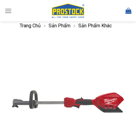
Skip
to
content
Trang Chủ
»
Sản Phẩm
»
Sản Phẩm Khác