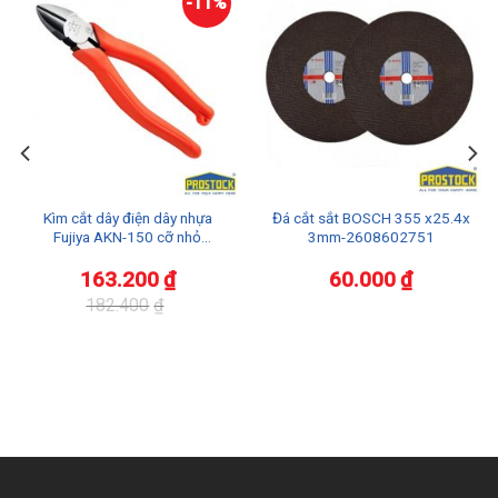
-11%
Kìm cắt dây điện dây nhựa
Đá cắt sắt BOSCH 355 x25.4x
Fujiya AKN-150 cỡ nhỏ
3mm-2608602751
6inch/150mm
163.200
₫
60.000
₫
182.400
₫
Giá
Giá
gốc
hiện
là:
tại
182.400₫.
là:
163.200₫.