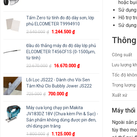
hoặc bụi
Sử dụng 
Hỗ trợ t
Tấm Zero từ tính đo độ dày sơn, lớp
phủ ELCOMETER T9994910
Sử dụng 
Giá
Giá
2.540.000
₫
1.244.500
₫
gốc
hiện
Thông 
là:
tại
Đầu dò thẳng máy đo độ dày lớp phủ
2.540.000₫.
là:
ELCOMETER T456CF1S (0-1500μm,
Công suất
1.244.500₫.
từ tính)
Lưu lượng kh
Giá
Giá
22.670.000
₫
16.670.000
₫
gốc
hiện
Tốc độ khôn
là:
tại
Lõi Lọc JS222 - Dành cho Vòi Sen
22.670.000₫.
là:
Trọng lượng
Tắm Khử Clo Bubbly Jower JS222
16.670.000₫.
Giá
Giá
725.000
₫
700.000
₫
Xuất xứ
gốc
hiện
là:
tại
Máy cưa lọng chạy pin Makita
Máy thổi
725.000₫.
là:
JV183DZ 18V (Chưa kèm Pin & Sạc) -
700.000₫.
Sản phẩm không dùng được pin đen,
Ngoài sản 
chỉ dùng pin trắng
tùy theo mo
Giá
Giá
1.800.000
₫
1.125.000
₫