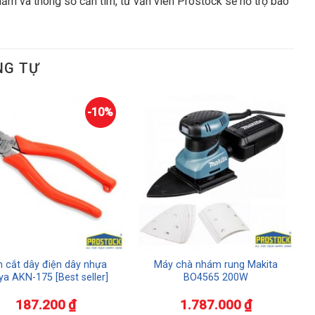
hẩm và thông số cần tìm, tư vấn viên Prostock sẽ hỗ trợ báo
NG TỰ
-10%
 cắt dây điện dây nhựa
Máy chà nhám rung Makita
iya AKN-175 [Best seller]
BO4565 200W
187.200
₫
1.787.000
₫