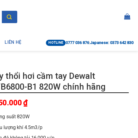
LIÊN HỆ
0777 036 876
|
Japanese: 0373 642 830
HOTLINE
 thổi hơi cầm tay Dewalt
B6800-B1 820W chính hãng
50.000
₫
ng suất 820W
u lượng khí 4.5m3/p
c độ không tải 16.000 v/p