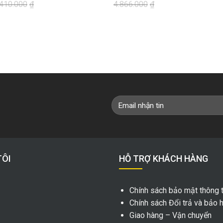
.410.000
₫
4.866.000
₫
Giá
Giá
Giá
Giá
gốc
hiện
gốc
hiện
là:
tại
là:
tại
4.866.000₫.
là:
208.0
là:
4.755.000₫.
187.2
TÔI
HỖ TRỢ KHÁCH HÀNG
Chính sách bảo mật thông t
Chính sách Đổi trả và bảo 
Giao hàng – Vận chuyển