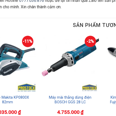
đến Hotline
0777.036.876
hoặc để lại tin nhắn qua Zalo tên sản p
ấn cho mình. Xin chân thành cảm ơn.
SẢN PHẨM TƯƠ
-11%
-2%
 Makita KP0800X
Máy mài thẳng dùng điện
Kìm
82mm
BOSCH GGS 28 LC
Fuj
035.000
₫
4.755.000
₫