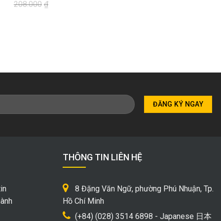
208.000
₫
00₫.
00₫.
THÔNG TIN LIÊN HỆ
in
8 Đặng Văn Ngữ, phường Phú Nhuận, Tp.
hành
Hồ Chí Minh
(+84) (028) 3514 6898 - Japanese 日本