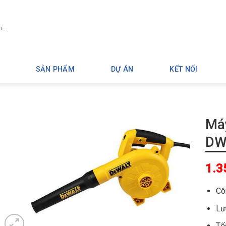
SẢN PHẨM
DỰ ÁN
KẾT NỐI
Máy
DW
1.3
Cô
Lư
Tố