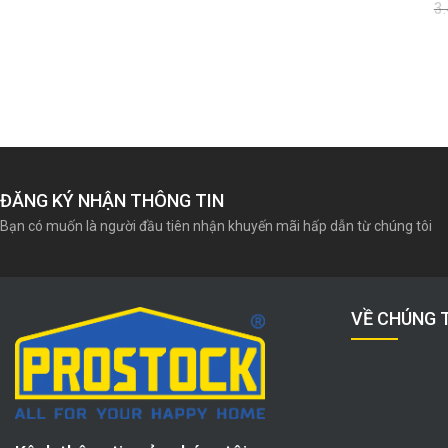
00
₫
2.675.440
₫
3
Giá
Giá
Giá
Giá
gốc
hiện
gốc
hiện
là:
tại
là:
tại
2.675.440₫.
là:
3.410.000₫.
là:
2.564.000₫.
3.035.000₫.
ĐĂNG KÝ NHẬN THÔNG TIN
Bạn có muốn là người đầu tiên nhận khuyến mãi hấp dẫn từ chúng tôi
VỀ CHÚNG 