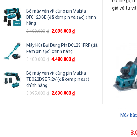
có thể gọi 
gốc
hiện
giá và tư v
là:
tại
Bộ máy vặn vít dùng pin Makita
1.800.000₫.
là:
DF012DSE (đã kèm pin và sạc) chính
1.125.000₫.
hãng
Giá
Giá
3.400.000
₫
2.895.000
₫
gốc
hiện
là:
tại
Máy Hút Bụi Dùng Pin DCL281FRF (đã
-11%
-4%
3.400.000₫.
là:
kèm pin sạc) chính hãng
2.895.000₫.
Giá
Giá
5.400.000
₫
4.480.000
₫
gốc
hiện
là:
tại
Bộ máy vặn vít dùng pin Makita
5.400.000₫.
là:
TD022DSE 7.2V (đã kèm pin sạc)
4.480.000₫.
chính hãng
Giá
Giá
3.095.000
₫
2.630.000
₫
gốc
hiện
là:
tại
3.095.000₫.
là:
iện dây nhựa
Máy phun xịt rửa áp lực cao
Máy bào
2.630.000₫.
150 cỡ nhỏ
dùng điện BOSCH AQT 120
150mm
200
₫
2.564.000
₫
3.