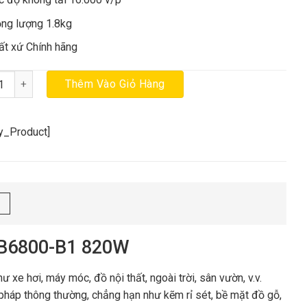
ọng lượng 1.8kg
ất xứ Chính hãng
hổi hơi cầm tay Dewalt DWB6800-B1 820W chính hãng số lượng
Thêm Vào Giỏ Hàng
cy_Product]
WB6800-B1 820W
 xe hơi, máy móc, đồ nội thất, ngoài trời, sân vườn, v.v.
pháp thông thường, chẳng hạn như kẽm rỉ sét, bề mặt đồ gỗ,