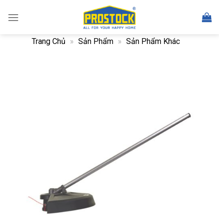
Skip
to
content
Trang Chủ
»
Sản Phẩm
»
Sản Phẩm Khác