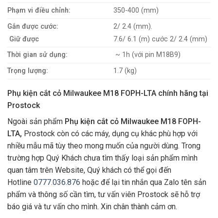
Phạm vi điều chỉnh:
350-400 (mm)
Gắn được cước:
2/ 2.4 (mm).
Giữ được
7.6/ 6.1 (m) cước 2/ 2.4 (mm)
Thời gian sử dụng:
~ 1h (với pin M18B9)
Trọng lượng:
1.7 (kg)
Phụ kiện cắt cỏ Milwaukee M18 FOPH-LTA chính hãng tại
Prostock
Ngoài sản phẩm
Phụ kiện cắt cỏ Milwaukee M18 FOPH-
LTA,
Prostock còn có các máy, dụng cụ khác phù hợp với
nhiều mẫu mã tùy theo mong muốn của người dùng. Trong
trường hợp Quý Khách chưa tìm thấy loại sản phẩm mình
quan tâm trên Website, Quý khách có thể gọi đến
Hotline
0777.036.876
hoặc để lại tin nhắn qua Zalo tên sản
phẩm và thông số cần tìm, tư vấn viên Prostock sẽ hỗ trợ
báo giá và tư vấn cho mình. Xin chân thành cảm ơn.