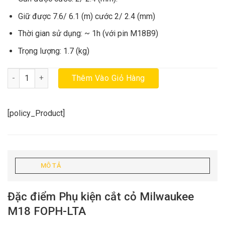
Giữ được 7.6/ 6.1 (m) cước 2/ 2.4 (mm)
Thời gian sử dụng: ~ 1h (với pin M18B9)
Trọng lượng: 1.7 (kg)
Phụ kiện cắt cỏ Milwaukee M18 FOPH-LTA chính hãng số lượng
Thêm Vào Giỏ Hàng
[policy_Product]
MÔ TẢ
Đặc điểm Phụ kiện cắt cỏ Milwaukee
M18 FOPH-LTA