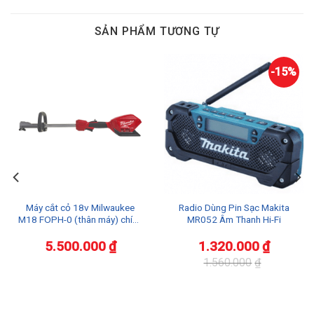
SẢN PHẨM TƯƠNG TỰ
-15%
Máy cắt cỏ 18v Milwaukee
Radio Dùng Pin Sạc Makita
M18 FOPH-0 (thân máy) chính
MR052 Âm Thanh Hi-Fi
hãng
5.500.000
₫
1.320.000
₫
1.560.000
₫
Giá
Giá
gốc
hiện
là:
tại
1.560.000₫.
là:
1.320.000₫.