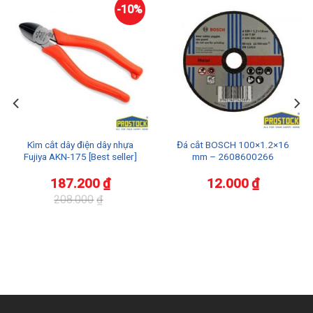
-10%
Kìm cắt dây điện dây nhựa
Đá cắt BOSCH 100×1.2×16
Fujiya AKN-175 [Best seller]
mm – 2608600266
187.200
₫
12.000
₫
208.000
₫
Giá
Giá
gốc
hiện
là:
tại
208.000₫.
là:
187.200₫.