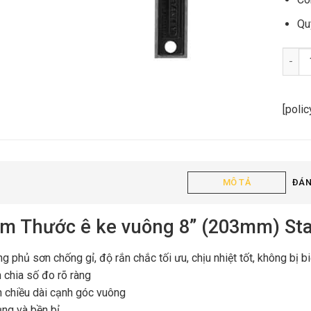
Qu
Thước
[poli
MÔ TẢ
ĐÁN
ểm Thước ê ke vuông 8” (203mm) St
g phủ sơn chống gỉ, độ rắn chắc tối ưu, chịu nhiệt tốt, không bị 
 chia số đo rõ ràng
h chiều dài cạnh góc vuông
ng và bền bỉ