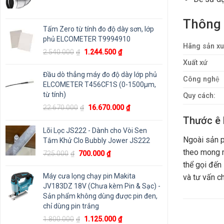
Thông 
Tấm Zero từ tính đo độ dày sơn, lớp
phủ ELCOMETER T9994910
Hãng sản xu
Giá
Giá
2.540.000
₫
1.244.500
₫
gốc
hiện
Xuất xứ
là:
tại
Đầu dò thẳng máy đo độ dày lớp phủ
Công nghệ
2.540.000₫.
là:
ELCOMETER T456CF1S (0-1500μm,
1.244.500₫.
từ tính)
Quy cách:
Giá
Giá
22.670.000
₫
16.670.000
₫
gốc
hiện
Thước ê 
là:
tại
Lõi Lọc JS222 - Dành cho Vòi Sen
22.670.000₫.
là:
Ngoài sản
Tắm Khử Clo Bubbly Jower JS222
16.670.000₫.
theo mong m
Giá
Giá
725.000
₫
700.000
₫
gốc
hiện
thể gọi đến
là:
tại
Máy cưa lọng chạy pin Makita
và tư vấn c
725.000₫.
là:
JV183DZ 18V (Chưa kèm Pin & Sạc) -
700.000₫.
Sản phẩm không dùng được pin đen,
chỉ dùng pin trắng
Giá
Giá
1.800.000
₫
1.125.000
₫