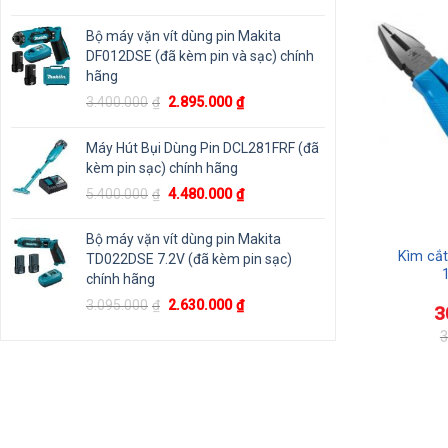
gốc
hiện
là:
tại
Bộ máy vặn vít dùng pin Makita
1.800.000₫.
là:
DF012DSE (đã kèm pin và sạc) chính
1.125.000₫.
hãng
Giá
Giá
3.400.000
₫
2.895.000
₫
gốc
hiện
là:
tại
Máy Hút Bụi Dùng Pin DCL281FRF (đã
3.400.000₫.
là:
kèm pin sạc) chính hãng
2.895.000₫.
Giá
Giá
5.400.000
₫
4.480.000
₫
gốc
hiện
là:
tại
Bộ máy vặn vít dùng pin Makita
5.400.000₫.
là:
 18V 1.5Ah M-
Đá cắt BOSCH 100×1.2×16
Kìm cắt
TD022DSE 7.2V (đã kèm pin sạc)
A001CC
mm – 2608600266
4.480.000₫.
chính hãng
Giá
Giá
3.095.000
₫
2.630.000
₫
000
₫
12.000
₫
3
gốc
hiện
3
là:
tại
Giá
Giá
gốc
hiện
3.095.000₫.
là:
là:
tại
2.630.000₫.
340.800₫.
là:
307.500₫.