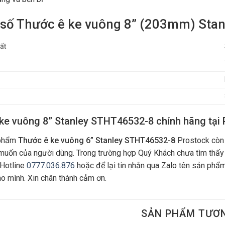
số Thước ê ke vuông 8” (203mm) Sta
ất
ke vuông 8” Stanley STHT46532-8 chính hãng tại 
 phẩm
Thước ê ke vuông 6” Stanley STHT46532-8
Prostock còn 
uốn của người dùng. Trong trường hợp Quý Khách chưa tìm thấy
 Hotline
0777.036.876
hoặc để lại tin nhắn qua Zalo tên sản phẩm
ho mình. Xin chân thành cảm ơn.
SẢN PHẨM TƯƠ