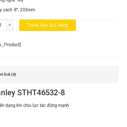
y cách: 8″, 203mm
 ê ke vuông 8” (203mm) Stanley STHT46532-8 chính hãng số lượng
Thêm Vào Giỏ Hàng
cy_Product]
H GIÁ (0)
anley STHT46532-8
biến dạng khi chịu lực tác động mạnh