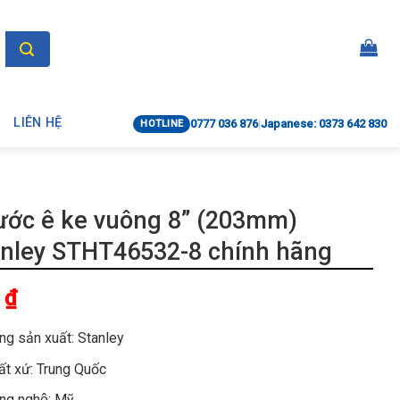
LIÊN HỆ
0777 036 876
|
Japanese: 0373 642 830
HOTLINE
ước ê ke vuông 8” (203mm)
anley STHT46532-8 chính hãng
1
₫
̃ng sản xuất: Stanley
́t xứ: Trung Quốc
ng nghệ: Mỹ