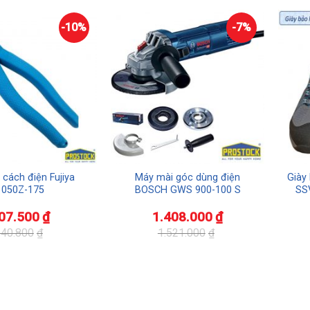
-10%
-7%
 cách điện Fujiya
Máy mài góc dùng điện
Giày
1050Z-175
BOSCH GWS 900-100 S
SS
07.500
₫
1.408.000
₫
40.800
₫
1.521.000
₫
Giá
Giá
gốc
hiện
là:
tại
1.521.000₫.
là:
1.408.000₫.