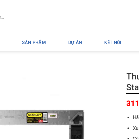
SẢN PHẨM
DỰ ÁN
KẾT NỐI
Th
St
31
Ha
Xuâ
Cô