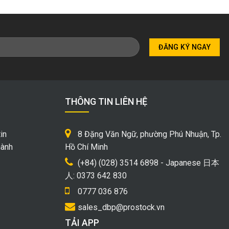
THÔNG TIN LIÊN HỆ
in
8 Đặng Văn Ngữ, phường Phú Nhuận, Tp.
hành
Hồ Chí Minh
(+84) (028) 3514 6898 - Japanese 日本
人: 0373 642 830
0777 036 876
sales_dbp@prostock.vn
TẢI APP