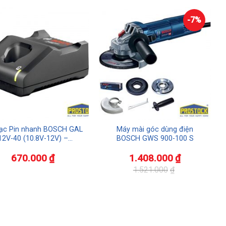
-7%
ạc Pin nhanh BOSCH GAL
Máy mài góc dùng điện
12V-40 (10.8V-12V) –
BOSCH GWS 900-100 S
1600A01B8X
670.000
₫
1.408.000
₫
1.521.000
₫
Giá
Giá
gốc
hiện
là:
tại
1.521.000₫.
là:
1.408.000₫.