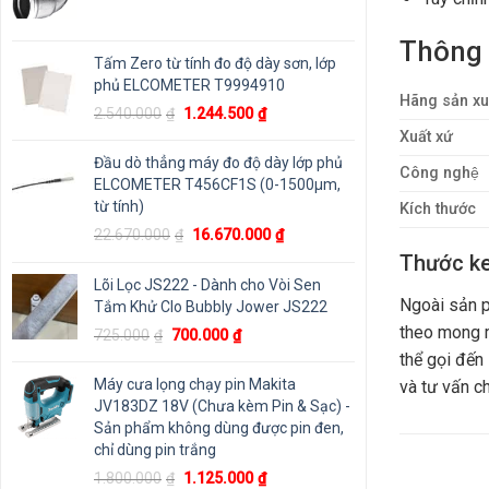
Thông 
Tấm Zero từ tính đo độ dày sơn, lớp
phủ ELCOMETER T9994910
Hãng sản xu
Giá
Giá
2.540.000
₫
1.244.500
₫
gốc
hiện
Xuất xứ
là:
tại
Đầu dò thẳng máy đo độ dày lớp phủ
Công nghệ
2.540.000₫.
là:
ELCOMETER T456CF1S (0-1500μm,
1.244.500₫.
từ tính)
Kích thước
Giá
Giá
22.670.000
₫
16.670.000
₫
gốc
hiện
Thước ke
là:
tại
Lõi Lọc JS222 - Dành cho Vòi Sen
22.670.000₫.
là:
Ngoài sản
Tắm Khử Clo Bubbly Jower JS222
16.670.000₫.
theo mong m
Giá
Giá
725.000
₫
700.000
₫
gốc
hiện
thể gọi đến
là:
tại
Máy cưa lọng chạy pin Makita
và tư vấn c
725.000₫.
là:
JV183DZ 18V (Chưa kèm Pin & Sạc) -
700.000₫.
Sản phẩm không dùng được pin đen,
chỉ dùng pin trắng
Giá
Giá
1.800.000
₫
1.125.000
₫