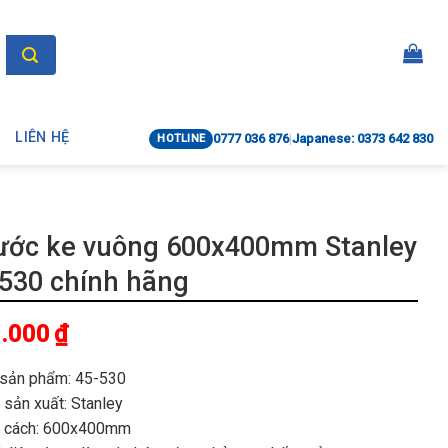
LIÊN HỆ
0777 036 876
|
Japanese: 0373 642 830
HOTLINE
ước ke vuông 600x400mm Stanley
530 chính hãng
.000
₫
sản phẩm: 45-530
 sản xuất: Stanley
 cách: 600x400mm