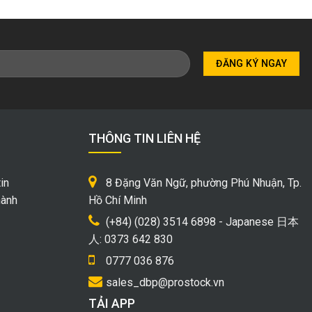
THÔNG TIN LIÊN HỆ
in
8 Đặng Văn Ngữ, phường Phú Nhuận, Tp.
hành
Hồ Chí Minh
(+84) (028) 3514 6898 - Japanese 日本
人: 0373 642 830
0777 036 876
sales_dbp@prostock.vn
TẢI APP