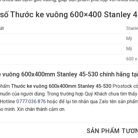
số Thước ke vuông 600×400 Stanley 
ất
Stanl
Mỹ
Mỹ
600 
 vuông 600x400mm Stanley 45-530 chính hãng tạ
 phẩm
Thước ke vuông 600x400mm Stanley 45-530
Prostock cò
uốn của người dùng. Trong trường hợp Quý Khách chưa tìm thấy
 Hotline
0777.036.876
hoặc để lại tin nhắn qua Zalo tên sản phẩm
ho mình. Xin chân thành cảm ơn.
SẢN PHẨM TƯƠ