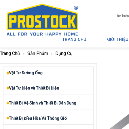
Skip
to
Tìm
content
kiếm:
TRANG CHỦ
GIỚI THIỆU
Trang Chủ
»
Sản Phẩm
»
Dụng Cụ
Vật Tư Đường Ống
Vật Tư Điện và Thiết Bị Điện
Thiết Bị Vệ Sinh và Thiết Bị Dân Dụng
Thiết Bị Điều Hòa Và Thông Gió