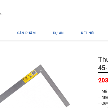
SẢN PHẨM
DỰ ÁN
KẾT NỐI
Th
45-
203
– Mã 
– Nhà
– Quy