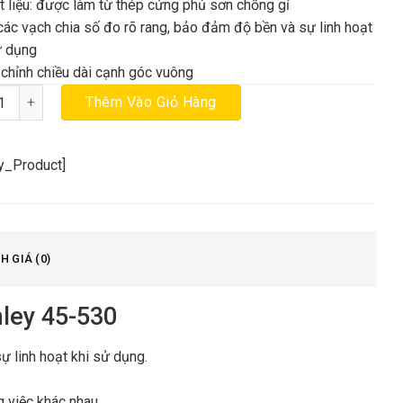
t liệu: được làm từ thép cứng phủ sơn chống gỉ
các vạch chia số đo rõ rang, bảo đảm độ bền và sự linh hoạt
ử dụng
 chỉnh chiều dài cạnh góc vuông
 ke vuông 600x400mm Stanley 45-530 chính hãng số lượng
Thêm Vào Giỏ Hàng
cy_Product]
H GIÁ (0)
ley 45-530
 linh hoạt khi sử dụng.
 việc khác nhau.