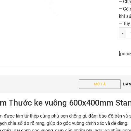
– Chấ
– Có 
khi s
– Tùy
Thước
[poli
MÔ TẢ
ĐÁN
ểm Thước ke vuông 600x400mm Stan
 được làm từ thép cứng phủ sơn chống gỉ, đảm bảo độ bền và sự
ạch chia số đo rõ rang, giúp đo góc vuông chính xác và dễ dàng.
h chiều dài cạnh góc vuông, giúp sản phẩm phù hợp với nhiều công