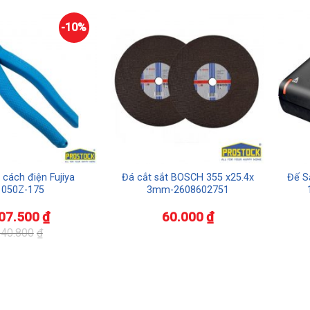
-10%
 cách điện Fujiya
Đá cắt sắt BOSCH 355 x25.4x
Đế S
1050Z-175
3mm-2608602751
07.500
₫
60.000
₫
40.800
₫