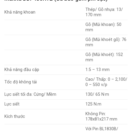
Thép/ Gỗ nhựa: 13/
Khả năng khoan
170 mm
Gỗ (Mũi khoan): 50
mm
Gỗ (Mũi khoét gỗ): 76
mm
Gỗ (Mũi khoét): 152
mm
Khả năng đầu cặp
1.5 – 13 mm
Cao/ Thấp: 0 – 2,100/
Tốc độ không tải
0 – 550 v/p
Lực siết tối đa: Cứng/ Mềm
130/ 65 N·m
Lực siết
125 N.m
Không Pin:
Kích thước
178x81x217 mm
Với Pin BL1830B/