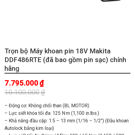
Trọn bộ Máy khoan pin 18V Makita
DDF486RTE (đã bao gồm pin sạc) chính
hãng
7.795.000
₫
10.100.000
₫
Giá
Giá
gốc
hiện
– Động cơ: Không chổi than (BL MOTOR)
là:
tại
– Lực siết khóa tối đa: 125 N·m (1,100 in.lbs.)
10.100.000₫.
là:
– Khả năng đầu cặp: 1.5 – 13 mm (1/16 – 1/2″) (Đầu khoan
7.795.000₫.
Autolock bằng kim loại)