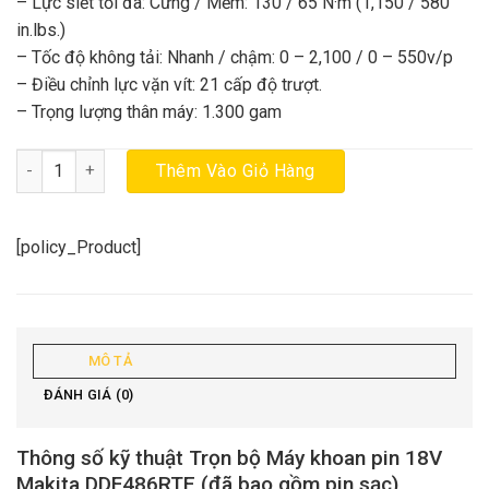
– Lực siết tối đa: Cứng / Mềm: 130 / 65 N·m (1,150 / 580
in.lbs.)
– Tốc độ không tải: Nhanh / chậm: 0 – 2,100 / 0 – 550v/p
– Điều chỉnh lực vặn vít: 21 cấp độ trượt.
– Trọng lượng thân máy: 1.300 gam
Trọn bộ Máy khoan pin 18V Makita DDF486RTE (đã bao gồm pin s
Thêm Vào Giỏ Hàng
[policy_Product]
MÔ TẢ
ĐÁNH GIÁ (0)
Thông số kỹ thuật Trọn bộ Máy khoan pin 18V
Makita DDF486RTE (đã bao gồm pin sạc)