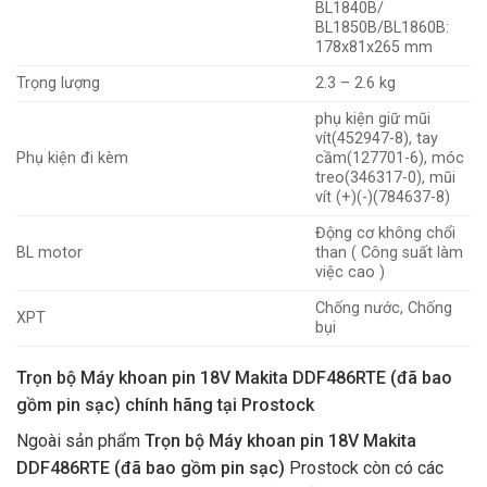
BL1840B/
BL1850B/BL1860B:
178x81x265 mm
Trọng lượng
2.3 – 2.6 kg
phụ kiện giữ mũi
vít(452947-8), tay
Phụ kiện đi kèm
cầm(127701-6), móc
treo(346317-0), mũi
vít (+)(-)(784637-8)
Động cơ không chổi
BL motor
than ( Công suất làm
việc cao )
Chống nước, Chống
XPT
bụi
Trọn bộ Máy khoan pin 18V Makita DDF486RTE (đã bao
gồm pin sạc) chính hãng tại Prostock
Ngoài sản phẩm
Trọn bộ Máy khoan pin 18V Makita
DDF486RTE (đã bao gồm pin sạc)
Prostock còn có các