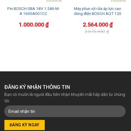
Pin BOSCH GBA 18V 1.5Ah M-
Máy phun xịt rửa áp lực cao
A 1600A001CC
dùng điện BOSCH AQT 120
1.000.000
₫
2.564.000
₫
2.675.440
₫
Giá
Giá
gốc
hiện
là:
tại
2.675.440₫.
là:
2.564.000₫.
ĐĂNG KÝ NHẬN THÔNG TIN
Bạn có muốn là người đầu tiên nhận khuyến mãi hấp dẫn từ chúng
tôi