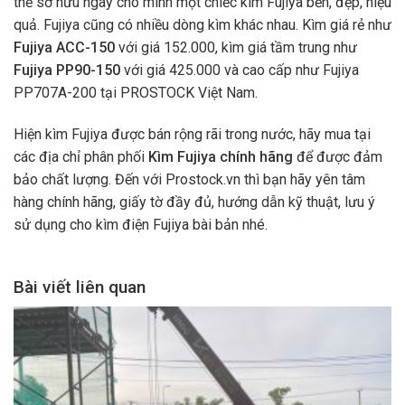
thể sở hữu ngay cho mình một chiếc kìm Fujiya bền, đẹp, hiệu
quả. Fujiya cũng có nhiều dòng kìm khác nhau. Kìm giá rẻ như
Fujiya ACC-150
với giá 152.000, kìm giá tầm trung như
Fujiya PP90-150
với giá 425.000 và cao cấp như Fujiya
PP707A-200 tại PROSTOCK Việt Nam.
Hiện kìm Fujiya được bán rộng rãi trong nước, hãy mua tại
các địa chỉ phân phối
Kìm Fujiya chính hãng
để được đảm
bảo chất lượng. Đến với Prostock.vn thì bạn hãy yên tâm
hàng chính hãng, giấy tờ đầy đủ, hướng dẫn kỹ thuật, lưu ý
sử dụng cho kìm điện Fujiya bài bản nhé.
Bài viết liên quan