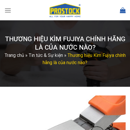
Skip
to
content
THƯƠNG HIỆU KÌM FUJIYA CHÍNH HÃNG
LÀ CỦA NƯỚC NÀO?
Trang chủ
»
Tin tức & Sự kiện
»
Thương hiệu Kìm Fujiya chính
hãng là của nước nào?