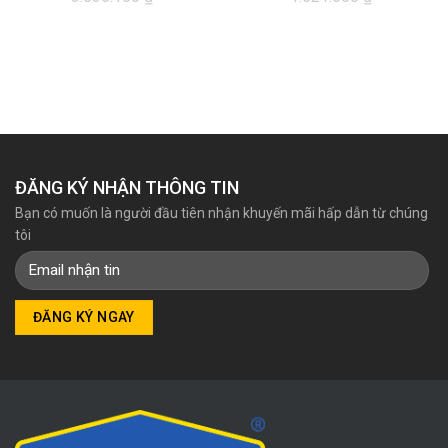
Giá
Giá
Giá
Giá
gốc
hiện
gốc
hiện
là:
tại
là:
tại
3.535.100₫.
là:
1.521.000₫.
là:
3.335.000₫.
1.408.000₫.
ĐĂNG KÝ NHẬN THÔNG TIN
Bạn có muốn là người đầu tiên nhận khuyến mãi hấp dẫn từ chúng
tôi