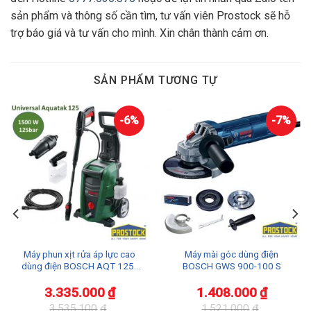
sản phẩm và thông số cần tìm, tư vấn viên Prostock sẽ hỗ
trợ báo giá và tư vấn cho mình. Xin chân thành cảm ơn.
SẢN PHẨM TƯƠNG TỰ
-6%
-7%
Máy phun xịt rửa áp lực cao
Máy mài góc dùng điện
dùng điện BOSCH AQT 125 |
BOSCH GWS 900-100 S
AQUATAK 125
3.335.000
₫
1.408.000
₫
3.535.100
₫
1.521.000
₫