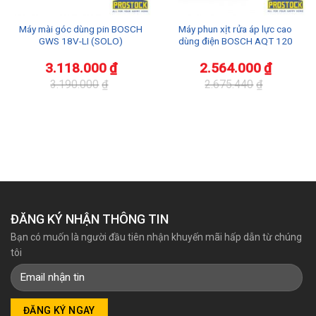
Máy mài góc dùng pin BOSCH
Máy phun xịt rửa áp lực cao
GWS 18V-LI (SOLO)
dùng điện BOSCH AQT 120
3.118.000
₫
2.564.000
₫
3.190.000
₫
2.675.440
₫
Giá
Giá
Giá
Giá
gốc
hiện
gốc
hiện
là:
tại
là:
tại
3.190.000₫.
là:
2.675.440₫.
là:
3.118.000₫.
2.564.000₫.
ĐĂNG KÝ NHẬN THÔNG TIN
Bạn có muốn là người đầu tiên nhận khuyến mãi hấp dẫn từ chúng
tôi