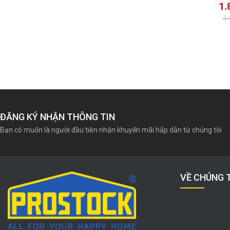
000
₫
4.356.000
₫
1.
000
₫
4.666.000
₫
1
Giá
Giá
Giá
Giá
gốc
hiện
gốc
hiện
là:
tại
là:
tại
4.666.000₫.
là:
1.993.860₫.
là:
4.356.000₫.
1.881.000₫.
ĐĂNG KÝ NHẬN THÔNG TIN
Bạn có muốn là người đầu tiên nhận khuyến mãi hấp dẫn từ chúng tôi
VỀ CHÚNG 