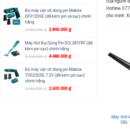
của người d
gốc
hiện
Hotline
077
là:
tại
Bộ máy vặn vít dùng pin Makita
1.800.000₫.
là:
cho mình. X
DF012DSE (đã kèm pin và sạc) chính
1.125.000₫.
hãng
Giá
Giá
3.400.000
₫
2.895.000
₫
gốc
hiện
là:
tại
Máy Hút Bụi Dùng Pin DCL281FRF (đã
3.400.000₫.
là:
kèm pin sạc) chính hãng
2.895.000₫.
-14%
-7%
Giá
Giá
5.400.000
₫
4.480.000
₫
gốc
hiện
là:
tại
Bộ máy vặn vít dùng pin Makita
5.400.000₫.
là:
TD022DSE 7.2V (đã kèm pin sạc)
4.480.000₫.
chính hãng
Giá
Giá
3.095.000
₫
2.630.000
₫
gốc
hiện
là:
tại
3.095.000₫.
là:
2.630.000₫.
akita N5900B
Thân máy cắt thạch cao dùng
Máy thổi 
2000W
pin Makita DSD180Z 18V
GBL 