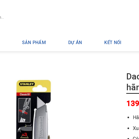
SẢN PHẨM
DỰ ÁN
KẾT NỐI
Dao
hã
139
Ha
Xuâ
Cô