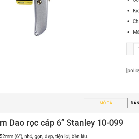
Kí
Ch
Mà
Dao rọ
[poli
MÔ TẢ
ĐÁN
m Dao rọc cáp 6” Stanley 10-099
52mm (6”), nhỏ, gọn, đẹp, tiện lợi, bền lâu.