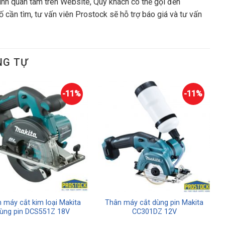
nh quan tâm trên Website, Quý khách có thể gọi đến
 cần tìm, tư vấn viên Prostock sẽ hỗ trợ báo giá và tư vấn
NG TỰ
-11%
-11%
 máy cắt kim loại Makita
Thân máy cắt dùng pin Makita
ùng pin DCS551Z 18V
CC301DZ 12V