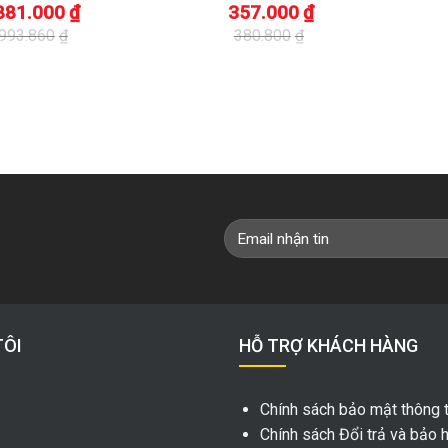
881.000
₫
357.000
₫
.993.860
₫
380.800
₫
Giá
Giá
Giá
Giá
gốc
hiện
gốc
hiện
là:
tại
là:
tại
380.800₫.
là:
4.758
là:
357.000₫.
4.255
TÔI
HỖ TRỢ KHÁCH HÀNG
Chính sách bảo mật thông t
Chính sách Đổi trả và bảo 