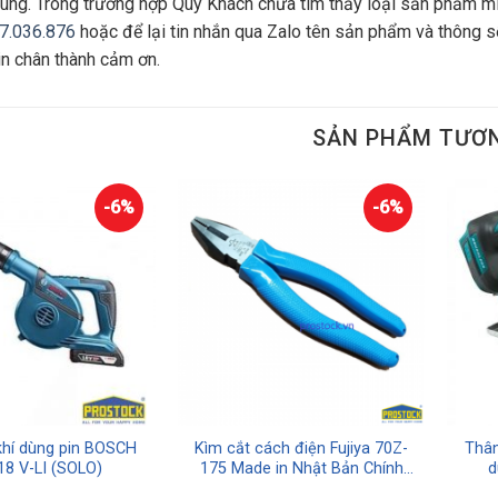
ùng. Trong trường hợp Quý Khách chưa tìm thấy loại sản phẩm mì
7.036.876
hoặc để lại tin nhắn qua Zalo tên sản phẩm và thông số
in chân thành cảm ơn.
SẢN PHẨM TƯƠ
-6%
-6%
khí dùng pin BOSCH
Kìm cắt cách điện Fujiya 70Z-
Thân
18 V-LI (SOLO)
175 Made in Nhật Bản Chính
d
Hãng Giá Tốt