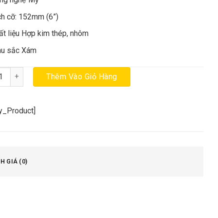
ch cỡ: 152mm (6”)
ất liệu Hợp kim thép, nhôm
u sắc Xám
c cáp 6'' Stanley 10-099 chính hãng số lượng
Thêm Vào Giỏ Hàng
cy_Product]
H GIÁ (0)