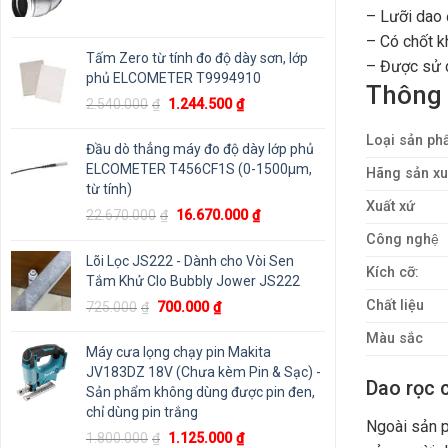
– Lưỡi dao 
– Có chốt k
Tấm Zero từ tính đo độ dày sơn, lớp
– Được sử d
phủ ELCOMETER T9994910
Thông 
Giá
Giá
2.540.000
₫
1.244.500
₫
gốc
hiện
Loại sản p
là:
tại
Đầu dò thẳng máy đo độ dày lớp phủ
2.540.000₫.
là:
ELCOMETER T456CF1S (0-1500μm,
Hãng sản xu
1.244.500₫.
từ tính)
Xuất xứ
Giá
Giá
22.670.000
₫
16.670.000
₫
gốc
hiện
Công nghệ
là:
tại
Lõi Lọc JS222 - Dành cho Vòi Sen
Kích cỡ:
22.670.000₫.
là:
Tắm Khử Clo Bubbly Jower JS222
16.670.000₫.
Giá
Giá
Chất liệu
725.000
₫
700.000
₫
gốc
hiện
Màu sắc
là:
tại
Máy cưa lọng chạy pin Makita
725.000₫.
là:
JV183DZ 18V (Chưa kèm Pin & Sạc) -
Dao rọc 
700.000₫.
Sản phẩm không dùng được pin đen,
chỉ dùng pin trắng
Ngoài sản
Giá
Giá
1.800.000
₫
1.125.000
₫