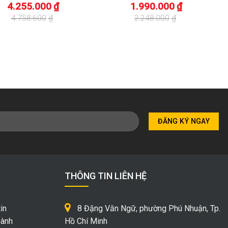
4.255.000
₫
1.990.000
₫
4.758.600
₫
2.248.000
₫
Giá
Giá
gốc
hiện
là:
tại
.600₫.
2.248.000₫.
là:
.000₫.
1.990.000₫.
THÔNG TIN LIÊN HỆ
in
8 Đặng Văn Ngữ, phường Phú Nhuận, Tp.
hành
Hồ Chí Minh