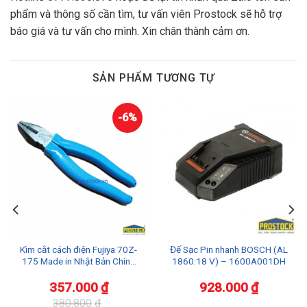
phẩm và thông số cần tìm, tư vấn viên Prostock sẽ hỗ trợ
báo giá và tư vấn cho mình. Xin chân thành cảm ơn.
SẢN PHẨM TƯƠNG TỰ
-6%
Kìm cắt cách điện Fujiya 70Z-
Đế Sạc Pin nhanh BOSCH (AL
175 Made in Nhật Bản Chính
1860:18 V) – 1600A001DH
Hãng Giá Tốt
357.000
₫
928.000
₫
380.800
₫