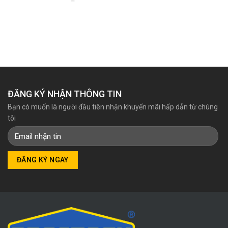
Giá
Giá
gốc
hiện
là:
tại
380.800₫.
là:
357.000₫.
ĐĂNG KÝ NHẬN THÔNG TIN
Bạn có muốn là người đầu tiên nhận khuyến mãi hấp dẫn từ chúng
tôi