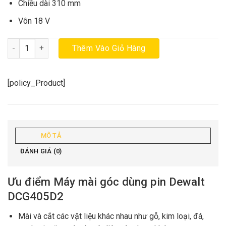
Chiều dài 310 mm
Vôn 18 V
Máy mài góc dùng pin Dewalt DCG405D2 (Túi vải, 2 pin 2.0ah, sạc
Thêm Vào Giỏ Hàng
[policy_Product]
MÔ TẢ
ĐÁNH GIÁ (0)
Ưu điểm Máy mài góc dùng pin Dewalt
DCG405D2
Mài và cắt các vật liệu khác nhau như gỗ, kim loại, đá,