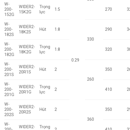
W-
WIDER2-
Trọng
200-
1.5
270
3
15K2G
lực
152G
W-
WIDER2-
200-
Hút
1.8
290
3
18K2S
182S
330
W-
WIDER2-
Trọng
200-
1.8
320
3
18K2G
lực
182G
0.29
W-
WIDER2-
200-
Hút
2
350
2
20R1S
201S
260
W-
WIDER2-
Trọng
200-
2
410
2
20R1G
lực
201G
W-
WIDER2-
200-
Hút
2
350
2
20R2S
202S
360
W-
WIDER2-
Trọng
200-
2
410
3