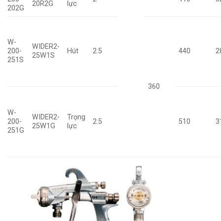
20R2G
lực
202G
W-
WIDER2-
200-
Hút
2.5
440
2
25W1S
251S
360
W-
WIDER2-
Trọng
200-
2.5
510
3
25W1G
lực
251G