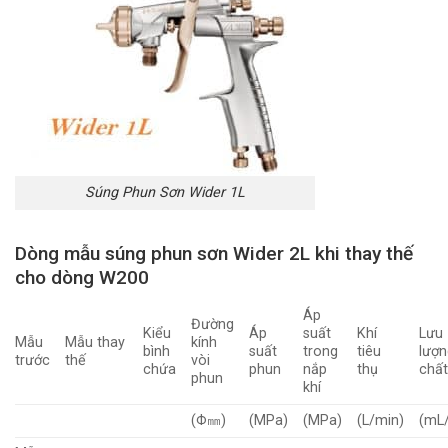
Súng Phun Sơn Wider 1L
Dòng mẫu súng phun sơn Wider 2L khi thay thế
cho dòng W200
Áp
Đường
Kiểu
Áp
suất
Khí
Lưu
Mẫu
Mẫu thay
kính
bình
suất
trong
tiêu
lượn
trước
thế
vòi
chứa
phun
nắp
thụ
chất
phun
khí
(Φ㎜)
(MPa)
(MPa)
(L/min)
(mL