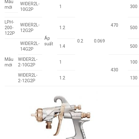
Mẫu
WIDER2L-
1
300
mới
10G2P
LPH-
WIDER2L-
470
200-
1.2
500
12G2P
122P
Áp
0.2
0.069
WIDER2L-
suất
1.4
500
14G2P
Mẫu
WIDER2L-
1
100
mới
2-10G2P
430
WIDER2L-
1.2
130
2-12G2P