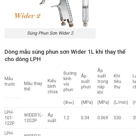
Súng Phun Sơn Wider 2
Dòng mẫu súng phun sơn Wider 1L khi thay thế
cho dòng LPH
Áp
Đường
Áp
suất
Khí
L
Mẫu
kính
Kiểu
suất
trong
tiêu
l
Mẫu thay
trước
vòi
bình
phun
nắp
thụ
c
thế
phun
chứa
khí
(Φ㎜)
(MPa)
(MPa)
(L/min)
(
LPH-
WIDER1L-
Áp
101-
1.2
0.34
0.069
530
3
12G2P
suất
122P
LPH-