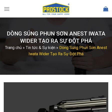
Skip
to
content
DÒNG SÚNG PHUN SƠN ANEST IWATA
WIDER TẠO RA SỰ ĐỘT PHÁ
Trang chủ
»
Tin tức & Sự kiện
»
Dòng Súng Phun Sơn Anest
Iwata Wider Tạo Ra Sự Đột Phá