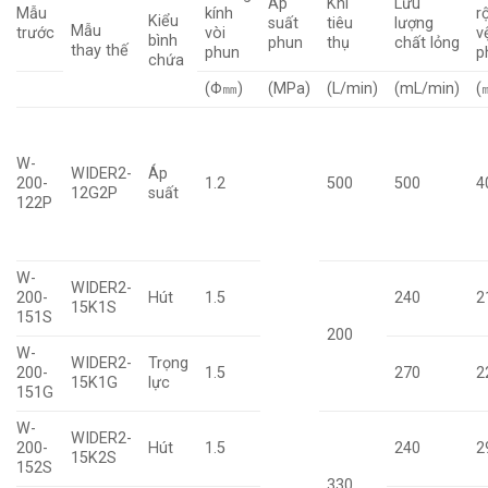
Áp
Khí
Lưu
Mẫu
kính
r
Kiểu
suất
tiêu
lượng
Mẫu
trước
vòi
v
bình
phun
thụ
chất lỏng
thay thế
phun
p
chứa
(Φ㎜)
(MPa)
(L/min)
(mL/min)
(
W-
WIDER2-
Áp
200-
1.2
500
500
4
12G2P
suất
122P
W-
WIDER2-
200-
Hút
1.5
240
2
15K1S
151S
200
W-
WIDER2-
Trọng
200-
1.5
270
2
15K1G
lực
151G
W-
WIDER2-
200-
Hút
1.5
240
2
15K2S
152S
330