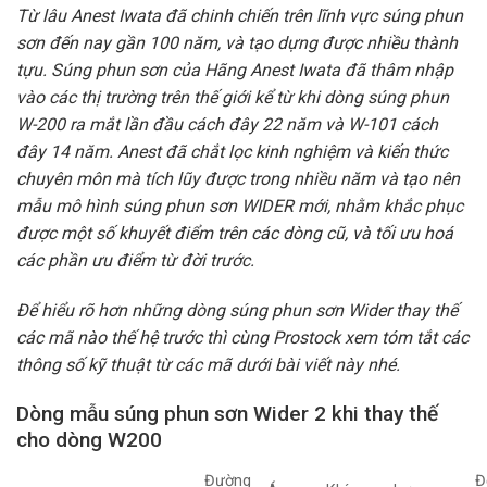
Từ lâu Anest Iwata đã chinh chiến trên lĩnh vực súng phun
sơn đến nay gần 100 năm, và tạo dựng được nhiều thành
tựu. Súng phun sơn của Hãng Anest Iwata đã thâm nhập
vào các thị trường trên thế giới kể từ khi dòng súng phun
W-200 ra mắt lần đầu cách đây 22 năm và W-101 cách
đây 14 năm. Anest đã chắt lọc kinh nghiệm và kiến thức
chuyên môn mà tích lũy được trong nhiều năm và tạo nên
mẫu mô hình súng phun sơn WIDER mới, nhằm khắc phục
được một số khuyết điểm trên các dòng cũ, và tối ưu hoá
các phần ưu điểm từ đời trước.
Để hiểu rõ hơn những dòng súng phun sơn Wider thay thế
các mã nào thế hệ trước thì cùng Prostock xem tóm tắt các
thông số kỹ thuật từ các mã dưới bài viết này nhé.
Dòng mẫu súng phun sơn Wider 2 khi thay thế
cho dòng W200
Đường
Đ