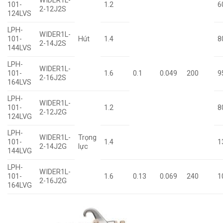
WIDER1L-
101-
1.2
6
2-12J2S
124LVS
LPH-
WIDER1L-
101-
Hút
1.4
8
2-14J2S
144LVS
LPH-
WIDER1L-
101-
1.6
0.1
0.049
200
9
2-16J2S
164LVS
LPH-
WIDER1L-
101-
1.2
8
2-12J2G
124LVG
LPH-
WIDER1L-
Trọng
101-
1.4
1
2-14J2G
lực
144LVG
LPH-
WIDER1L-
101-
1.6
0.13
0.069
240
1
2-16J2G
164LVG