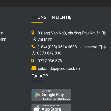
THÔNG TIN LIÊN HỆ
in
8 Đặng Văn Ngữ, phường Phú Nhuận, Tp.
hành
Hồ Chí Minh
(+84) (028) 3514 6898 - Japanese 日本
人: 0373 642 830
0777 036 876
sales_dbp@prostock.vn
TẢI APP