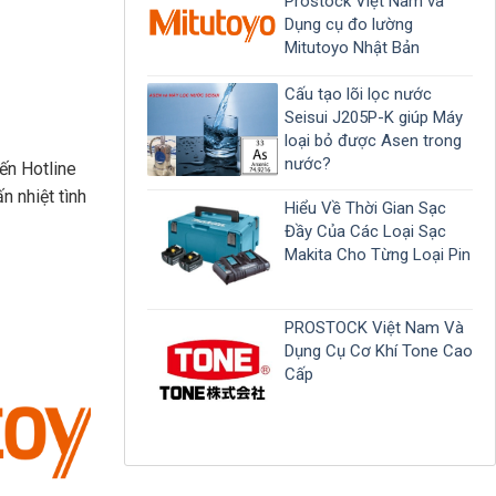
Prostock Việt Nam và
Dụng cụ đo lường
Mitutoyo Nhật Bản
Cấu tạo lõi lọc nước
Seisui J205P-K giúp Máy
loại bỏ được Asen trong
nước?
đến Hotline
n nhiệt tình
Hiểu Về Thời Gian Sạc
Đầy Của Các Loại Sạc
Makita Cho Từng Loại Pin
PROSTOCK Việt Nam Và
Dụng Cụ Cơ Khí Tone Cao
Cấp