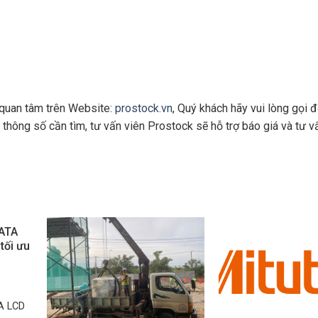
 quan tâm trên Website:
prostock.vn
, Quý khách hãy vui lòng gọi 
hông số cần tìm, tư vấn viên Prostock sẽ hỗ trợ báo giá và tư vấ
DATA
tối ưu
A LCD