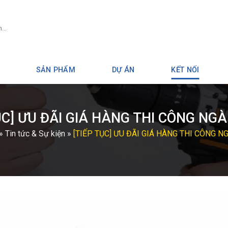
SẢN PHẨM
DỰ ÁN
KẾT NỐI
ỤC] ƯU ĐÃI GIÁ HÀNG THI CÔNG NG
»
Tin tức & Sự kiện
»
[TIẾP TỤC] ƯU ĐÃI GIÁ HÀNG THI CÔNG N