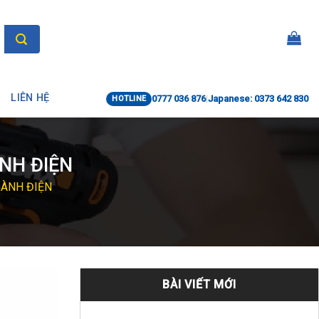
LIÊN HỆ
0777 036 876
|
Japanese: 0373 642 830
HOTLINE
ÀNH ĐIỆN
GÀNH ĐIỆN
BÀI VIẾT MỚI